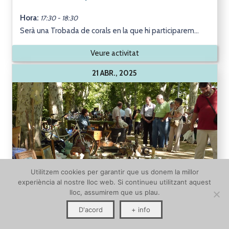
Hora:
17:30 - 18:30
Serà una Trobada de corals en la que hi participarem...
Veure activitat
21 ABR., 2025
Utilitzem cookies per garantir que us donem la millor
experiència al nostre lloc web. Si continueu utilitzant aquest
lloc, assumirem que us plau.
D'acord
+ info
89a Fira del Cop d'Ull de Banyoles