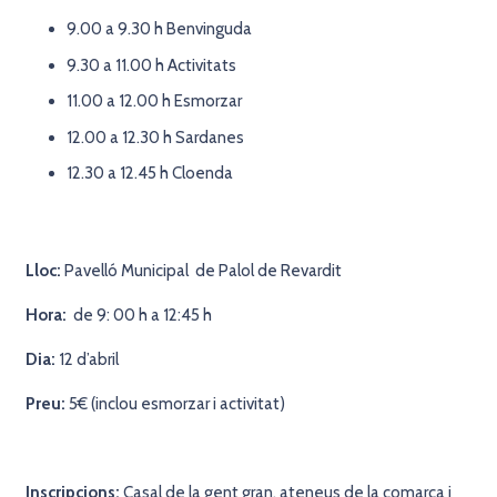
9.00 a 9.30 h Benvinguda
9.30 a 11.00 h Activitats
11.00 a 12.00 h Esmorzar
12.00 a 12.30 h Sardanes
12.30 a 12.45 h Cloenda
Lloc:
Pavelló Municipal de Palol de Revardit
Hora:
de 9: 00 h a 12:45 h
Dia:
12 d’abril
Preu:
5€ (inclou esmorzar i activitat)
Inscripcions:
Casal de la gent gran, ateneus de la comarca i