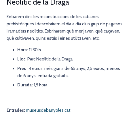
Neolític de la Draga
Entrarem dins les reconstruccions de les cabanes
prehistòriques i descobrirem el dia a dia d’un grup de pagesos
i ramaders neolítics. Esbrinarem què menjaven, què caçaven,
què cultivaven, quins estris i eines utilitzaven, etc.
Hora:
11:30 h
Lloc:
Parc Neolític de la Draga
Preu:
4 euros; més grans de 65 anys, 2,5 euros; menors
de 6 anys, entrada gratuïta.
Durada:
1,5 hora
Entrades:
museusdebanyoles.cat