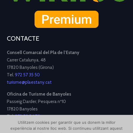
CONTACTE
Consell Comarcal del Pla de l’Estany
Carrer Catalunya, 48
17820 Banyoles (Girona)
Tel.
972 57 35 50
turisme@plaestany.cat
Oficina de Turisme de Banyoles
Passeig Darder, Pesquera nº10
17820 Banyoles
Tel.
972 58 34 70
Utilitzem cookies per garantir que us donem la millor
turisme@ajbanyoles.org
experiència al nostre lloc web. Si continueu utilitzant aquest