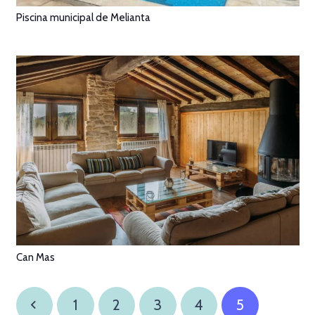
Piscina municipal de Melianta
Can Mas
1
2
3
4
5