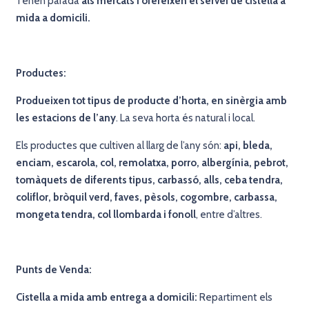
Tenen parada
als
mercats i ofereixen el servei de cistella a
mida a domicili.
Productes:
Produeixen tot tipus de producte d’horta, en sinèrgia amb
les estacions de l’any
. La seva horta és natural i local.
Els productes que cultiven al llarg de l’any són:
api, bleda,
enciam, escarola, col, remolatxa, porro, albergínia, pebrot,
tomàquets de diferents tipus, carbassó, alls, ceba tendra,
coliflor, bròquil verd, faves, pèsols, cogombre, carbassa,
mongeta tendra, col llombarda i fonoll
,
entre d’altres.
Punts de Venda:
Cistella a mida amb entrega a domicili:
Repartiment els