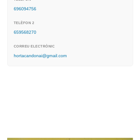
696094756
TELÈFON 2
659568270
CORREU ELECTRÒNIC
hortacandonai@gmail.com