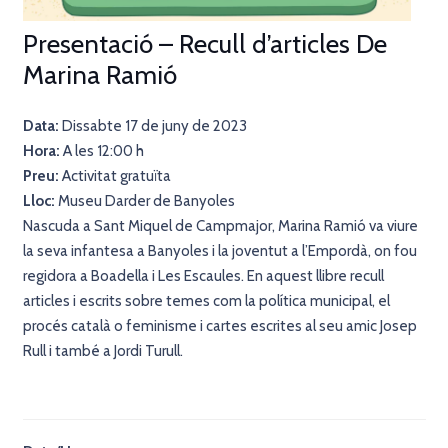
Presentació – Recull d’articles De
Marina Ramió
Data:
Dissabte 17 de juny de 2023
Hora:
A les
12:00 h
Preu:
Activitat gratuïta
Lloc:
Museu Darder de Banyoles
Nascuda a Sant Miquel de Campmajor, Marina Ramió va viure
la seva infantesa a Banyoles i la joventut a l’Empordà, on fou
regidora a Boadella i Les Escaules. En aquest llibre recull
articles i escrits sobre temes com la política municipal, el
procés català o feminisme i cartes escrites al seu amic Josep
Rull i també a Jordi Turull.