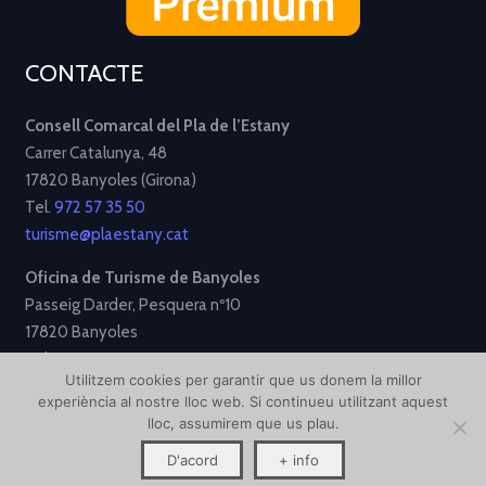
CONTACTE
Consell Comarcal del Pla de l’Estany
Carrer Catalunya, 48
17820 Banyoles (Girona)
Tel.
972 57 35 50
turisme@plaestany.cat
Oficina de Turisme de Banyoles
Passeig Darder, Pesquera nº10
17820 Banyoles
Tel.
972 58 34 70
Utilitzem cookies per garantir que us donem la millor
turisme@ajbanyoles.org
experiència al nostre lloc web. Si continueu utilitzant aquest
lloc, assumirem que us plau.
[Avís Legal]
[Política de Privacitat]
[Política de Cookies]
D'acord
+ info
Disseny i desenvolupament per
Creative Corner