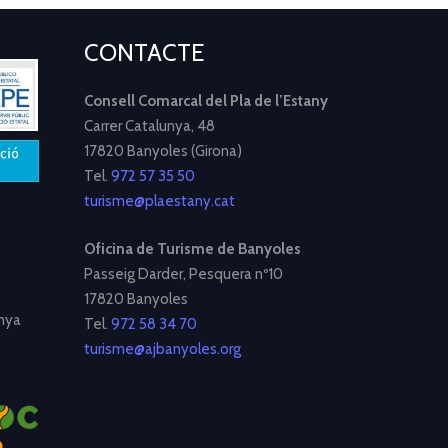
CONTACTE
Consell Comarcal del Pla de l’Estany
Carrer Catalunya, 48
17820 Banyoles (Girona)
Tel.
972 57 35 50
turisme@plaestany.cat
Oficina de Turisme de Banyoles
Passeig Darder, Pesquera nº10
17820 Banyoles
nya
Tel.
972 58 34 70
turisme@ajbanyoles.org