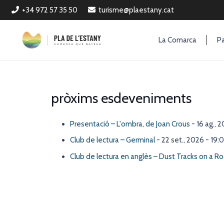
+34 972 57 35 50
turisme@plaestany.cat
La Comarca
Pa
pròxims esdeveniments
Presentació – L'ombra, de Joan Crous
- 16 ag., 
Club de lectura – Germinal
- 22 set., 2026 - 19:
Club de lectura en anglès – Dust Tracks on a R