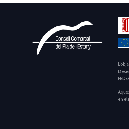
L’obj
Desen
FEDER
Aques
en el