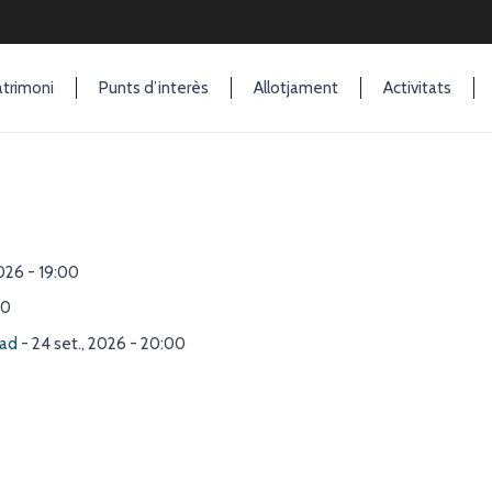
trimoni
Punts d’interès
Allotjament
Activitats
2026 - 19:00
00
oad
- 24 set., 2026 - 20:00