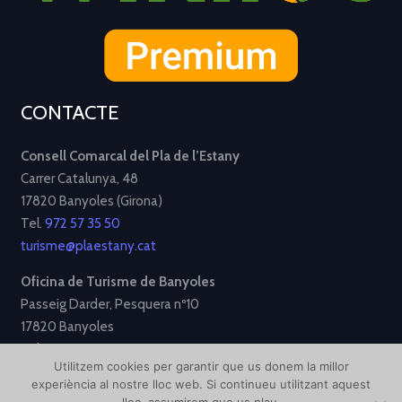
CONTACTE
Consell Comarcal del Pla de l’Estany
Carrer Catalunya, 48
17820 Banyoles (Girona)
Tel.
972 57 35 50
turisme@plaestany.cat
Oficina de Turisme de Banyoles
Passeig Darder, Pesquera nº10
17820 Banyoles
Tel.
972 58 34 70
Utilitzem cookies per garantir que us donem la millor
turisme@ajbanyoles.org
experiència al nostre lloc web. Si continueu utilitzant aquest