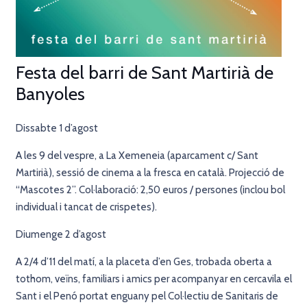
Festa del barri de Sant Martirià de
Banyoles
Dissabte 1 d’agost
A les 9 del vespre, a La Xemeneia (aparcament c/ Sant
Martirià), sessió de cinema a la fresca en català. Projecció de
“Mascotes 2”. Col·laboració: 2,50 euros / persones (inclou bol
individual i tancat de crispetes).
Diumenge 2 d’agost
A 2/4 d’11 del matí, a la placeta d’en Ges, trobada oberta a
tothom, veïns, familiars i amics per acompanyar en cercavila el
Sant i el Penó portat enguany pel Col·lectiu de Sanitaris de