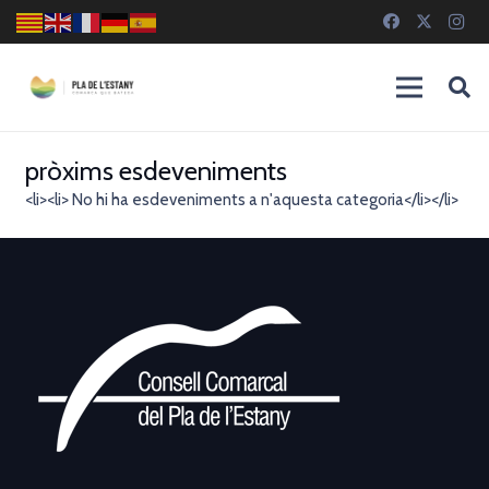
pròxims esdeveniments
<li><li> No hi ha esdeveniments a n'aquesta categoria</li></li>