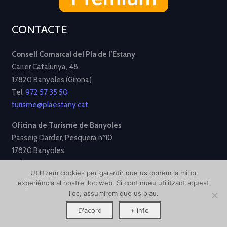
CONTACTE
Consell Comarcal del Pla de l’Estany
Carrer Catalunya, 48
17820 Banyoles (Girona)
Tel.
972 57 35 50
turisme@plaestany.cat
Oficina de Turisme de Banyoles
Passeig Darder, Pesquera nº10
17820 Banyoles
Tel.
972 58 34 70
Utilitzem cookies per garantir que us donem la millor
turisme@ajbanyoles.org
experiència al nostre lloc web. Si continueu utilitzant aquest
lloc, assumirem que us plau.
[Avís Legal]
[Política de Privacitat]
[Política de Cookies]
D'acord
+ info
Disseny i desenvolupament per
Creative Corner