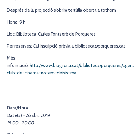
Després de la projecció s’obrirà tertúlia oberta a tothom
Hora: 19 h
Lloc: Biblioteca Carles Fontserè de Porqueres
Per reserves: Cal inscripció prèvia a biblioteca@porqueres.cat
Més
informació:
http://www.bibgirona.cat/biblioteca/porqueres/age
club-de-cinema-no-em-deixis-mai
Data/Hora
Date(s) - 26 abr., 2019
19:00 - 20:00