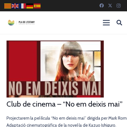
Club de cinema – “No em deixis mai”
Projectarem la pel·lícula “No em deixis mai” dirigida per Mark Ro
Adaptació cinematogràfica de la novel·la de Kazuo Ishiguro.