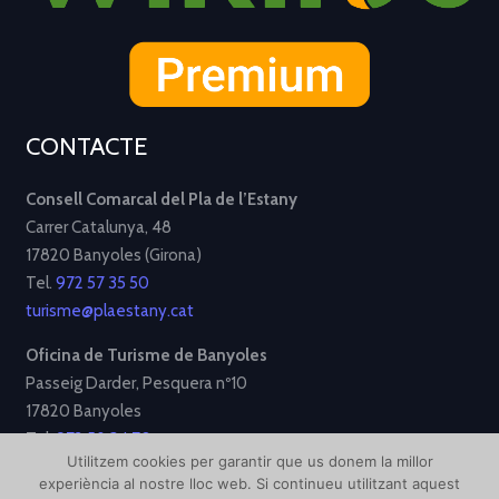
CONTACTE
Consell Comarcal del Pla de l’Estany
Carrer Catalunya, 48
17820 Banyoles (Girona)
Tel.
972 57 35 50
turisme@plaestany.cat
Oficina de Turisme de Banyoles
Passeig Darder, Pesquera nº10
17820 Banyoles
Tel.
972 58 34 70
Utilitzem cookies per garantir que us donem la millor
turisme@ajbanyoles.org
experiència al nostre lloc web. Si continueu utilitzant aquest