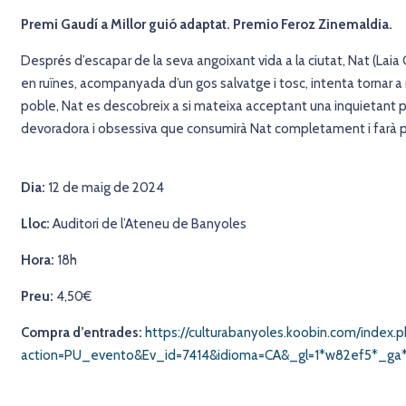
Premi Gaudí a Millor guió adaptat. Premio Feroz Zinemaldia.
Després d’escapar de la seva angoixant vida a la ciutat, Nat (Laia C
en ruïnes, acompanyada d’un gos salvatge i tosc, intenta tornar a r
poble, Nat es descobreix a si mateixa acceptant una inquietant pr
devoradora i obsessiva que consumirà Nat completament i farà po
Dia:
12 de maig de 2024
Lloc:
Auditori de l’Ateneu de Banyoles
Hora:
18h
Preu:
4,50€
Compra d’entrades:
https://culturabanyoles.koobin.com/index.p
action=PU_evento&Ev_id=7414&idioma=CA&_gl=1*w82ef5*