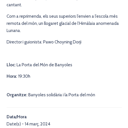
cantant.
Com a reprimenda, els seus superiors l’envien a l’escola més
remota del món, un llogaret glacial de l’Himàlaia anomenada
Lunana.
Director i guionista: Pawo Choyning Dorji
Lloc:
La Porta del Món de Banyoles
Hora:
19:30h
Organitze:
Banyoles solidària i la Porta del món
Data/Hora
Date(s) - 14 març, 2024