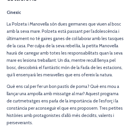
Cinexic
La Polzeta i Manovella són dues germanes que viuen al bosc
amb la seva mare. Polzeta està passant per l’adolescència i
últimament no té gaires ganes de col·laborar amb les tasques
de la casa. Per culpa de la seva rebel·lia, la petita Manovella
haurà de carregar amb totes les responsabilitats quan la seva
mare es lesiona treballant. Un dia, mentre recull llenya pel
bosc, descobrirà el fantàstic món de la Fada de les estacions,
qui li ensenyarà les meravelles que ens ofereix la natura.
Què ens cal per fer un bon pastís de poma? Què ens mou a
llançar una ampolla amb missatge al mar? Aquest programa
de curtmetratges ens parla de la importància de l’esforç i la
constància per aconseguir el que ens proposem. Tres petites
històries amb protagonistes d’allò més decidits, valents i
perseverants.