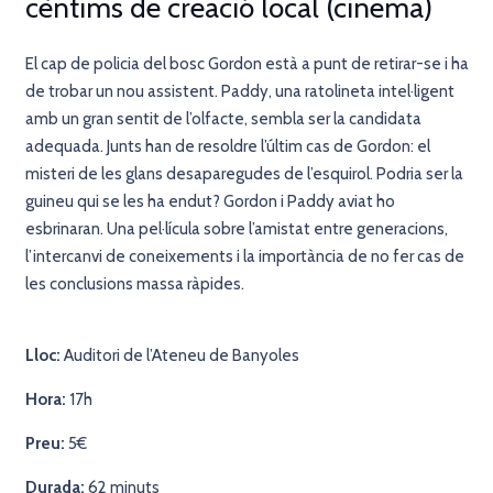
cèntims de creació local (cinema)
El cap de policia del bosc Gordon està a punt de retirar-se i ha
de trobar un nou assistent. Paddy, una ratolineta intel·ligent
amb un gran sentit de l’olfacte, sembla ser la candidata
adequada. Junts han de resoldre l’últim cas de Gordon: el
misteri de les glans desaparegudes de l’esquirol. Podria ser la
guineu qui se les ha endut? Gordon i Paddy aviat ho
esbrinaran. Una pel·lícula sobre l’amistat entre generacions,
l’intercanvi de coneixements i la importància de no fer cas de
les conclusions massa ràpides.
Lloc:
Auditori de l’Ateneu de Banyoles
Hora:
17h
Preu:
5€
Durada:
62 minuts