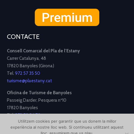
CONTACTE
Consell Comarcal del Pla de l’Estany
Carrer Catalunya, 48
17820 Banyoles (Girona)
Tel.
972 57 35 50
turisme@plaestany.cat
Oficina de Turisme de Banyoles
Passeig Darder, Pesquera nº10
17820 Banyoles
Tel.
972 58 34 70
Utilitzem cookies per garantir que us donem la millor
turisme@ajbanyoles.org
experiència al nostre lloc web. Si continueu utilitzant aquest
lloc, assumirem que us plau.