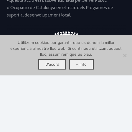
Aquesta acció està subvencionada pel Servei Públic
d’Ocupació de Catalunya en el marc dels Programes de
suport al desenvolupament local.
Utilitzem cookies per garantir que us donem la millor
experiència al nostre lloc web. Si continueu utilitzant aquest
lloc, assumirem que us plau.
D'acord
+ info
keyboard_arrow_up