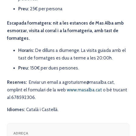
Preu:
25€ per persona
Escapada formatgera: nit a les estances de Mas Alba amb
esmorzar, visita al corral i a la formatgeria, amb tast de
formatges.
Horaris:
De dilluns a diumenge. La visita guiada amb el
tast de formatges es duu a terme a les 20:00h.
Preu:
150€ per dues persones.
Reserves:
Enviar un email a agroturisme@masalba.cat,
omplint el formulari de la web
www.masalba.cat
o bé trucant
al 678592306.
Idiomes:
Català i Castellà.
ADREÇA