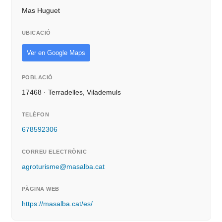
Mas Huguet
UBICACIÓ
Ver en Google Maps
POBLACIÓ
17468 · Terradelles, Vilademuls
TELÈFON
678592306
CORREU ELECTRÒNIC
agroturisme@masalba.cat
PÀGINA WEB
https://masalba.cat/es/