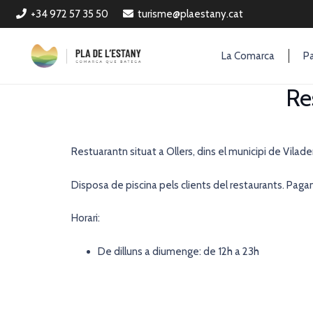
+34 972 57 35 50
turisme@plaestany.cat
La Comarca
Pa
Re
Restuarantn situat a Ollers, dins el municipi de Vilad
Disposa de piscina pels clients del restaurants. Paga
Horari:
De dilluns a diumenge: de 12h a 23h