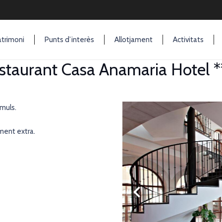
trimoni
Punts d’interès
Allotjament
Activitats
staurant Casa Anamaria Hotel *
emuls.
ment extra.