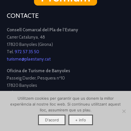
CONTACTE
Consell Comarcal del Pla de l’Estany
Carrer Catalunya, 48
17820 Banyoles (Girona)
Tel.
972 57 35 50
turisme@plaestany.cat
Oficina de Turisme de Banyoles
Passeig Darder, Pesquera nº10
17820 Banyoles
Tel.
972 58 34 70
Utilitzem cookies per garantir que us donem la millor
turisme@ajbanyoles.org
experiència al nostre lloc web. Si continueu utilitzant aquest
lloc, assumirem que us plau.
[Avís Legal]
[Política de Privacitat]
[Política de Cookies]
D'acord
+ info
Disseny i desenvolupament per
Creative Corner