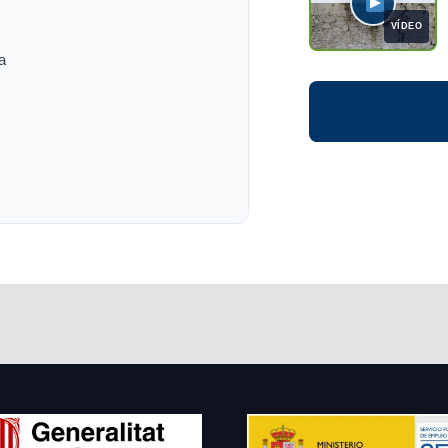
VÍDEO
a