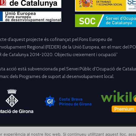
ecte d’aquest projecte és cofinançat pel Fons Europeu de
volupament Regional (FEDER) de la Unió Europea, en el marc del PO
 de Catalunya 2014-2020. Objectiu creixement i ocupació”
ta acció està subvencionada pel Servei Públic d’Ocupació de Catalu
 marc dels Programes de suport al desenvolupament local.
[Avís Legal]
[Política de Privacitat]
[Política de Cookies]
r experiència al nostre lloc web. Si continueu utilitzant aquest lloc, a