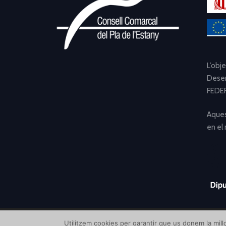
L’obj
Desen
FEDER
Aques
en el
Utilitzem cookies per garantir que us donem la millo