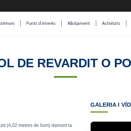
trimoni
Punts d’interès
Allotjament
Activitats
OL DE REVARDIT O 
GALERIA I VÍ
nt (4,02 metres de llum) damunt la