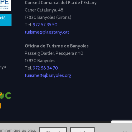
Consell Comarcal del Pla de l’Estany
Carrer Catalunya, 48
17820 Banyoles (Girona)
Tel.
972 57 35 50
turisme@plaestany.cat
Oficina de Turisme de Banyoles
Passeig Darder, Pesquera nº10
17820 Banyoles
nya
Tel.
972 58 34 70
turisme@ajbanyoles.org
ssumirem que us plau.