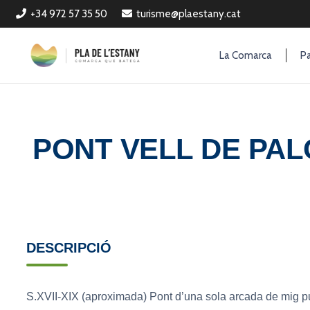
+34 972 57 35 50
turisme@plaestany.cat
La Comarca
Pa
PONT VELL DE PAL
DESCRIPCIÓ
S.XVII-XIX (aproximada) Pont d’una sola arcada de mig pu