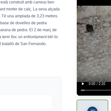
 està construït amb carreus ben
dant morter de calç. La seva alçada
ra. Té una amplada de 3,23 metres.
 a base de dovelles de pedra
 barana de pedra. El 2 de març de
 tenir lloc un enfrontament bèl·lic
el batalló de San Fernando.