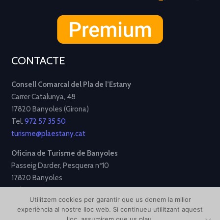
CONTACTE
Consell Comarcal del Pla de l’Estany
Carrer Catalunya, 48
17820 Banyoles (Girona)
Tel.
972 57 35 50
turisme@plaestany.cat
Oficina de Turisme de Banyoles
Passeig Darder, Pesquera nº10
17820 Banyoles
Tel.
972 58 34 70
Utilitzem cookies per garantir que us donem la millor
turisme@ajbanyoles.org
experiència al nostre lloc web. Si continueu utilitzant aquest
lloc, assumirem que us plau.