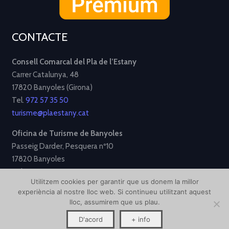
CONTACTE
Consell Comarcal del Pla de l’Estany
Carrer Catalunya, 48
17820 Banyoles (Girona)
Tel.
972 57 35 50
turisme@plaestany.cat
Oficina de Turisme de Banyoles
Passeig Darder, Pesquera nº10
17820 Banyoles
Tel.
972 58 34 70
Utilitzem cookies per garantir que us donem la millor
turisme@ajbanyoles.org
experiència al nostre lloc web. Si continueu utilitzant aquest
lloc, assumirem que us plau.
[Avís Legal]
[Política de Privacitat]
[Política de Cookies]
D'acord
+ info
Disseny i desenvolupament per
Creative Corner