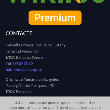
CONTACTE
Consell Comarcal del Pla de l’Estany
Carrer Catalunya, 48
17820 Banyoles (Girona)
Tel.
972 57 35 50
turisme@plaestany.cat
Oficina de Turisme de Banyoles
Passeig Darder, Pesquera nº10
17820 Banyoles
Tel.
972 58 34 70
Utilitzem cookies per garantir que us donem la millor
turisme@ajbanyoles.org
experiència al nostre lloc web. Si continueu utilitzant aquest