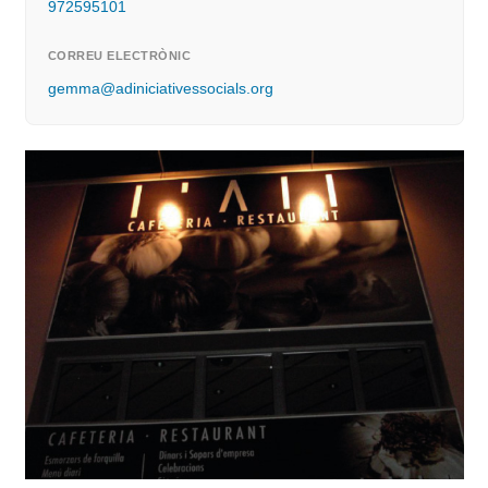
972595101
CORREU ELECTRÒNIC
gemma@adiniciativessocials.org