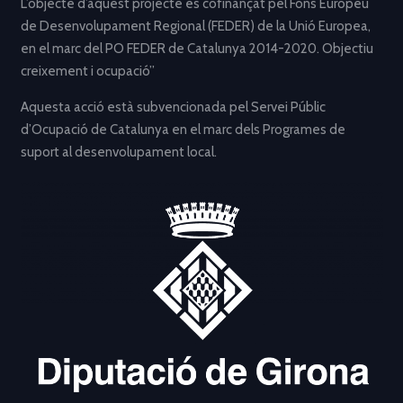
L’objecte d’aquest projecte és cofinançat pel Fons Europeu
de Desenvolupament Regional (FEDER) de la Unió Europea,
en el marc del PO FEDER de Catalunya 2014-2020. Objectiu
creixement i ocupació”
Aquesta acció està subvencionada pel Servei Públic
d’Ocupació de Catalunya en el marc dels Programes de
suport al desenvolupament local.