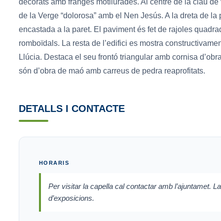
decorats amb franges motllurades. Al centre de la clau de v
de la Verge “dolorosa” amb el Nen Jesús. A la dreta de la 
encastada a la paret. El paviment és fet de rajoles quad
romboïdals. La resta de l’edifici es mostra constructivame
Llúcia. Destaca el seu frontó triangular amb cornisa d’obra
són d’obra de maó amb carreus de pedra reaprofitats.
DETALLS I CONTACTE
HORARIS
Per visitar la capella cal contactar amb l’ajuntamet. La
d’exposicions.