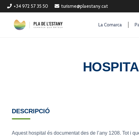
+34 972 57 35 50
turisme@plaestany.cat
La Comarca
Pa
HOSPITA
DESCRIPCIÓ
Aquest hospital és documentat des de l’any 1208. Tot i q