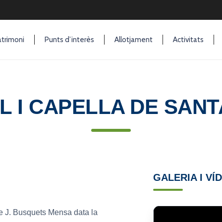
trimoni
Punts d’interès
Allotjament
Activitats
L I CAPELLA DE SANT
GALERIA I VÍ
ue J. Busquets Mensa data la