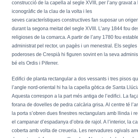
construcció de la capella al segle XVIII, per l’any gravat a
iconogràfic de la clau de la volta i les
seves característiques constructives fan suposar un origen
durant la segona meitat del segle XVIII. L’any 1844 fou de
religioses de la comarca. A partir de l’any 1780 fou estable
administrat pel rector, un pagès i un menestral. Els segles
poderoses de Crespià hi figuren sovint en la seva administ
bé els Ordis i Piferrer.
Edifici de planta rectangular a dos vessants i tres pisos q
l’angle nord-oriental hi ha la capella gòtica de Santa Llúci
Aquesta correspon a la part més antiga de l’edifici. La fa
forana de dovelles de pedra calcària grisa. Al centre té l’
la porta s’obren dues finestres rectangulars amb llinda i re
el campanar d’espadanya d’obra de rajol. A l’interior, la c
coberta amb volta de creueria. Les nervadures ogivals arr