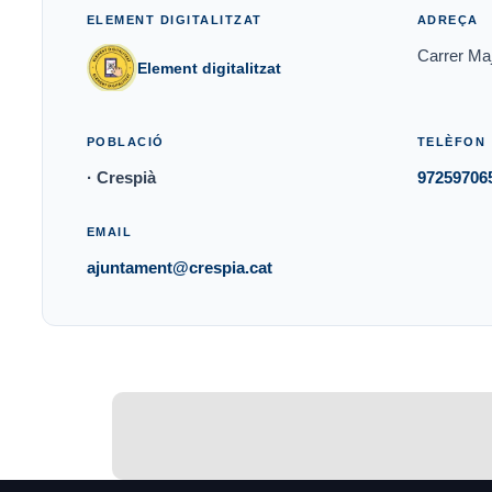
ELEMENT DIGITALITZAT
ADREÇA
Carrer Maj
Element digitalitzat
POBLACIÓ
TELÈFON
· Crespià
97259706
EMAIL
ajuntament@crespia.cat