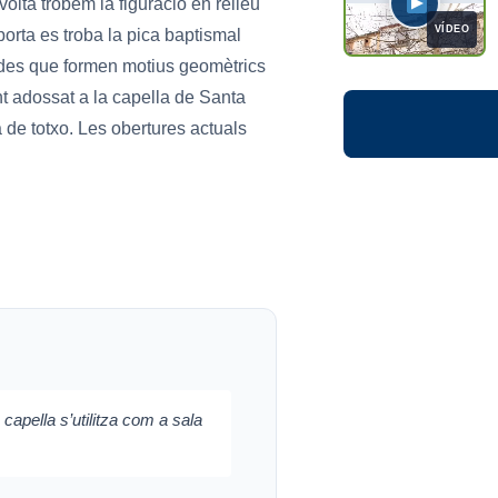
olta trobem la figuració en relleu
VÍDEO
porta es troba la pica baptismal
rades que formen motius geomètrics
nt adossat a la capella de Santa
 de totxo. Les obertures actuals
 capella s’utilitza com a sala