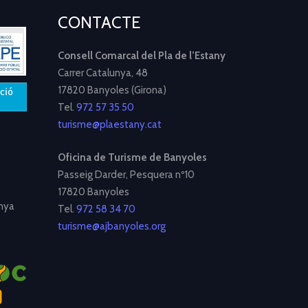
CONTACTE
Consell Comarcal del Pla de l’Estany
Carrer Catalunya, 48
17820 Banyoles (Girona)
Tel.
972 57 35 50
turisme@plaestany.cat
Oficina de Turisme de Banyoles
Passeig Darder, Pesquera nº10
17820 Banyoles
nya
Tel.
972 58 34 70
turisme@ajbanyoles.org