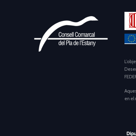
L’obj
Desen
FEDER
Aques
en el