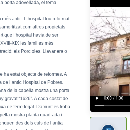
 la porta adovellada, el tema
 més antic. L’hospital fou reformat
samortitzat com altres propietats
rt que l’hospital havia de ser
 XVIII-XIX les famílies més
ració: els Porcioles, Llavanera o
ue ha estat objecte de reformes. A
a de l’antic Hospital de Pobres.
çana de la capella mostra una porta
any gravat “1626”. A cada costat de
ixa de ferro forjat. Damunt es troba
apella mostra planta quadrada i
enquen des dels culs de llàntia