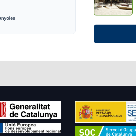
Ó
anyoles