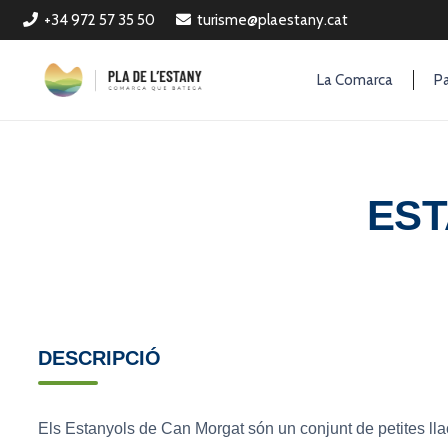
+34 972 57 35 50
turisme@plaestany.cat
La Comarca
Pa
EST
DESCRIPCIÓ
Els Estanyols de Can Morgat són un conjunt de petites ll