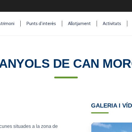
trimoni
Punts d’interès
Allotjament
Activitats
ANYOLS DE CAN MO
GALERIA I VÍ
acunes situades a la zona de