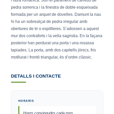
l’obra romànica. Són el parament de carreus de
pedra sorrenca i la finestra de doble esqueixada
formada per un arquet de dovelles. Damunt la nau
hi ha un sobrealçat de pedra irregular amb
obertures de tir o espitlleres. S’adossen a aquest
mur dos contraforts i la vella sagristia. En la façana
posterior han perdurat una porta i una rosassa
tapiades. La porta, amb dos capitells jònics, fris
motllurat i frontó triangular, és d’ordre clàssic.
DETALLS I CONTACTE
HORARIS
Hores convingudes cada mes