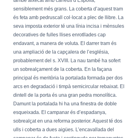
també aixecat amb carreus d’Espolla,
sensiblement més grans. La coberta d’aquest tram
és feta amb pedruscall col·locat a plec de llibre. La
seva imposta exterior té una línia incisa i mènsules
decoratives de fulles llises enrotllades cap
endavant, a manera de voluta. El darrer tram és
una ampliació de la capçalera de l’església,
probablement del s. XVIII. La nau també ha sofert
un sobrealçament de la coberta. En la façana
principal és meritòria la portalada formada per dos
arcs en degradació i timpà semicircular rebaixat. El
dintell de la porta és una gran pedra monolítica.
Damunt la portalada hi ha una finestra de doble
esqueixada. El campanar és d’espadanya,
sobrealçat en una reforma posterior. Aquest té dos
ulls i coberta a dues aigües. L’encavallada del