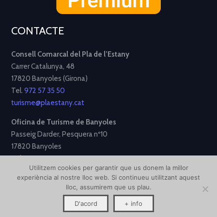
CONTACTE
Consell Comarcal del Pla de l’Estany
Carrer Catalunya, 48
17820 Banyoles (Girona)
Tel.
972 57 35 50
turisme@plaestany.cat
Oficina de Turisme de Banyoles
Passeig Darder, Pesquera nº10
17820 Banyoles
Tel.
972 58 34 70
Utilitzem cookies per garantir que us donem la millor
turisme@ajbanyoles.org
experiència al nostre lloc web. Si continueu utilitzant aquest
lloc, assumirem que us plau.
[Avís Legal]
[Política de Privacitat]
[Política de Cookies]
D'acord
+ info
Disseny i desenvolupament per
Creative Corner