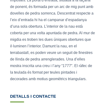
impostes. La porta d’entrada, situada a la façana
de ponent, és formada per un arc de mig punt amb
dovelles de pedra sorrenca. Descentrat respecte a
l’eix d’entrada hi ha el campanar d’espadanya
d’una sola obertura. L’interior de la nau està
coberta per una volta apuntada de pedra. Al mur de
migdia es troben les dues úniques obertures que
il·luminen l’interior. Damunt la nau, en el
terrabastall, es poden veure un seguit de finestres
de llinda de pedra arrenglerades. Una d’elles
mostra inscrita una creu i l’any “1777″. El ràfec de
la teulada és format per teules pintades i
decorades amb motius geomètrics triangulars.
DETALLS I CONTACTE