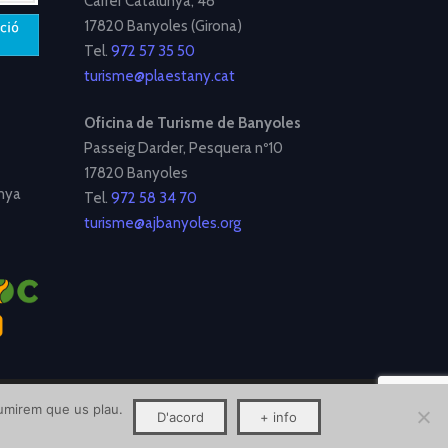
Carrer Catalunya, 48
17820 Banyoles (Girona)
Tel.
972 57 35 50
turisme@plaestany.cat
Oficina de Turisme de Banyoles
Passeig Darder, Pesquera nº10
17820 Banyoles
nya
Tel.
972 58 34 70
turisme@ajbanyoles.org
ssumirem que us plau.
D'acord
+ info