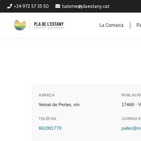
+34 972 57 35 50
turisme@plaestany.cat
La Comarca
Pa
ADREÇA
POBLACI
Veinat de Perles, s/n
17468 · V
TELÈFON
CORREU E
661901779
paller@m