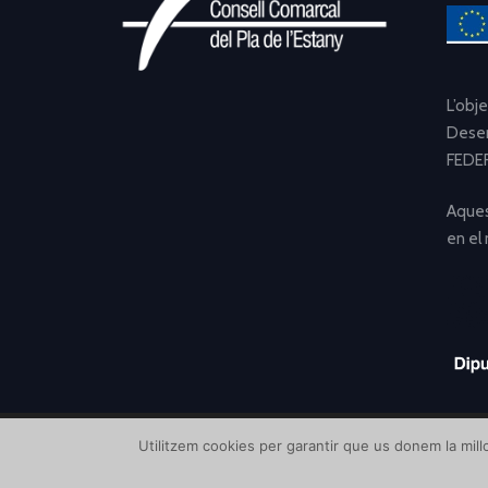
L’obj
Desen
FEDER
Aques
en el
Utilitzem cookies per garantir que us donem la millo