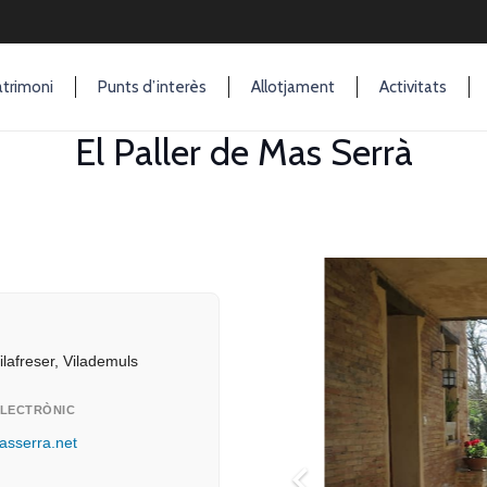
trimoni
Punts d’interès
Allotjament
Activitats
El Paller de Mas Serrà
Ó
ilafreser, Vilademuls
LECTRÒNIC
asserra.net