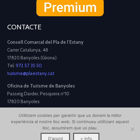
CONTACTE
Consell Comarcal del Pla de l’Estany
Carrer Catalunya, 48
17820 Banyoles (Girona)
Tel.
972 57 35 50
turisme@plaestany.cat
Oficina de Turisme de Banyoles
Passeig Darder, Pesquera nº10
17820 Banyoles
Tel.
972 58 34 70
Utilitzem cookies per garantir que us donem la millor
turisme@ajbanyoles.org
experiència al nostre lloc web. Si continueu utilitzant aquest
lloc, assumirem que us plau.
[Avís Legal]
[Política de Privacitat]
[Política de Cookies]
D'acord
+ info