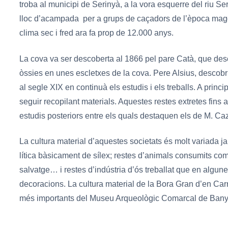
troba al municipi de Serinyà, a la vora esquerre del riu Ser
lloc d’acampada per a grups de caçadors de l’època mag
clima sec i fred ara fa prop de 12.000 anys.
La cova va ser descoberta al 1866 pel pare Catà, que desc
òssies en unes escletxes de la cova. Pere Alsius, descob
al segle XIX en continuà els estudis i els treballs. A prin
seguir recopilant materials. Aquestes restes extretes fins 
estudis posteriors entre els quals destaquen els de M. Caz
La cultura material d’aquestes societats és molt variada 
lítica bàsicament de sílex; restes d’animals consumits com 
salvatge… i restes d’indústria d’ós treballat que en algu
decoracions. La cultura material de la Bora Gran d’en Carr
més importants del Museu Arqueològic Comarcal de Bany