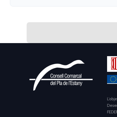
L’obj
Desen
FEDER