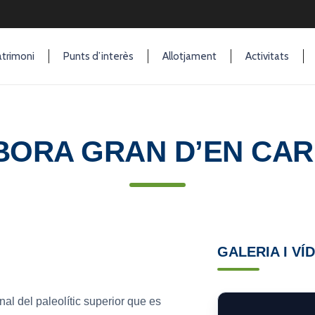
trimoni
Punts d’interès
Allotjament
Activitats
BORA GRAN D’EN CA
GALERIA I VÍ
al del paleolític superior que es