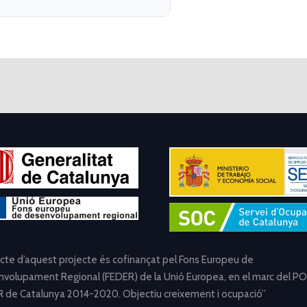
ecte d’aquest projecte és cofinançat pel Fons Europeu de
volupament Regional (FEDER) de la Unió Europea, en el marc del PO
 de Catalunya 2014-2020. Objectiu creixement i ocupació”