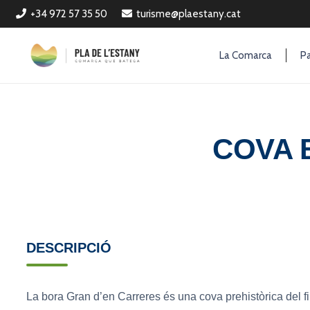
+34 972 57 35 50
turisme@plaestany.cat
La Comarca
Pa
COVA 
DESCRIPCIÓ
La bora Gran d’en Carreres és una cova prehistòrica del fin