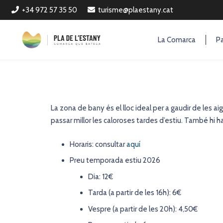
+34 972 57 35 50
turisme@plaestany.cat
La Comarca
Pa
La zona de bany és el lloc ideal per a gaudir de les 
passar millor les caloroses tardes d’estiu. També hi ha 
Horaris: consultar
aquí
Preu temporada estiu 2026
Dia: 12€
Tarda (a partir de les 16h): 6€
Vespre (a partir de les 20h): 4,50€