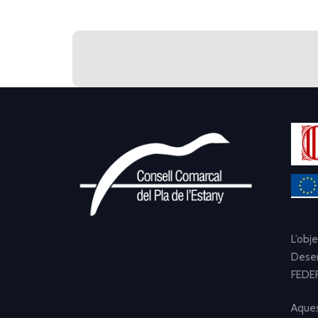
L’obj
Desen
FEDER
Aques