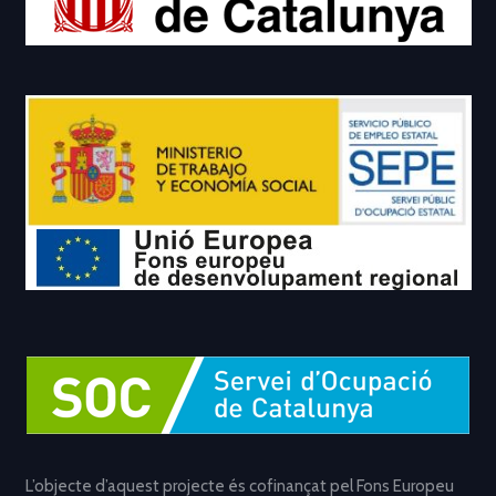
L’objecte d’aquest projecte és cofinançat pel Fons Europeu