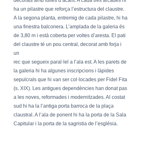
decorats amb fulles d’acant. A cada tres arcades hi
ha un pilastre que reforça l’estructura del claustre.
A la segona planta, entremig de cada pilastre, hi ha
una finestra balconera. L’amplada de la galeria és
de 3,80 m i està coberta per voltes d’aresta. El pati
del claustre té un pou central, decorat amb forja i
un
rec que segueix paral·lel a l’ala est. A les parets de
la galeria hi ha algunes inscripcions i làpides
sepulcrals que hi van ser col·locades per Fidel Fita
(s. XIX). Les antigues dependències han donat pas
a les noves, reformades i modernitzades. Al costat
sud hi ha la l’antiga porta barroca de la plaça
claustral. A l’ala de ponent hi ha la porta de la Sala
Capitular i la porta de la sagristia de l’església.