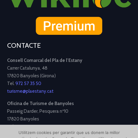
CONTACTE
Consell Comarcal del Pla de l’Estany
Carrer Catalunya, 48
17820 Banyoles (Girona)
Tel.
972 57 35 50
turisme@plaestany.cat
Oficina de Turisme de Banyoles
Passeig Darder, Pesquera nº10
17820 Banyoles
Tel.
972 58 34 70
Utilitzem cookies per garantir que us donem la millor
turisme@ajbanyoles.org