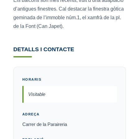
Els balcons són més recents, fruit d’una adaptació
d’antigues finestres. Cal destacar la finestra gòtica
geminada de l’immoble núm.1, el xamfrà de la pl.
de la Font (Can Japet).
DETALLS I CONTACTE
HORARIS
Visitable
ADREÇA
Carrer de la Paraireria