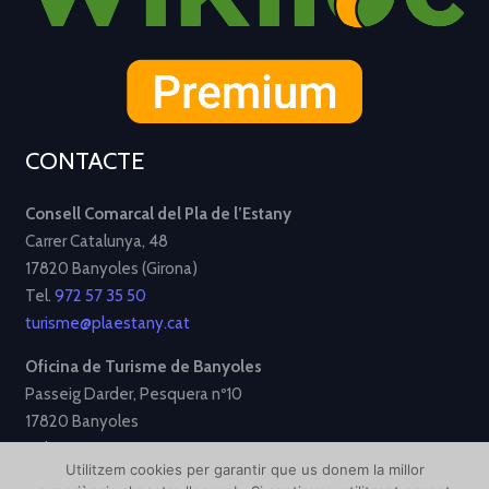
CONTACTE
Consell Comarcal del Pla de l’Estany
Carrer Catalunya, 48
17820 Banyoles (Girona)
Tel.
972 57 35 50
turisme@plaestany.cat
Oficina de Turisme de Banyoles
Passeig Darder, Pesquera nº10
17820 Banyoles
Tel.
972 58 34 70
Utilitzem cookies per garantir que us donem la millor
turisme@ajbanyoles.org