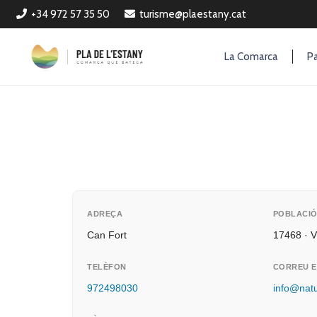
+34 972 57 35 50
turisme@plaestany.cat
La Comarca
Pa
ADREÇA
POBLACI
Can Fort
17468 · V
TELÈFON
CORREU E
972498030
info@nat