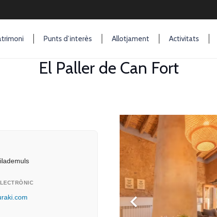
trimoni
Punts d’interès
Allotjament
Activitats
El Paller de Can Fort
Ó
ilademuls
LECTRÒNIC
uraki.com