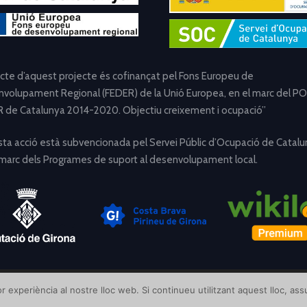
ecte d’aquest projecte és cofinançat pel Fons Europeu de
volupament Regional (FEDER) de la Unió Europea, en el marc del PO
 de Catalunya 2014-2020. Objectiu creixement i ocupació”
ta acció està subvencionada pel Servei Públic d’Ocupació de Catalu
 marc dels Programes de suport al desenvolupament local.
[Avís Legal]
[Política de Privacitat]
[Política de Cookies]
r experiència al nostre lloc web. Si continueu utilitzant aquest lloc, a
Disseny i desenvolupament per
Creative Corner