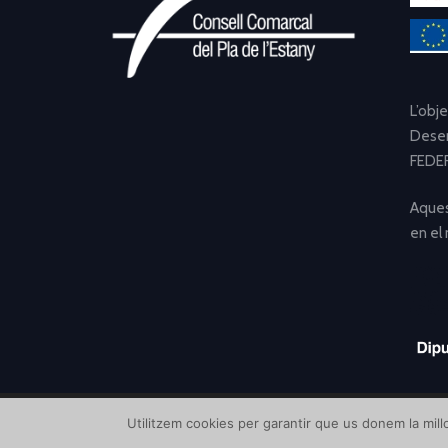
L’obj
Desen
FEDER
Aques
en el
Utilitzem cookies per garantir que us donem la millo