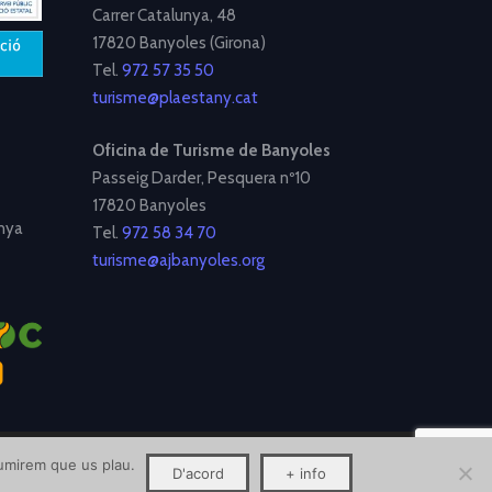
Carrer Catalunya, 48
17820 Banyoles (Girona)
Tel.
972 57 35 50
turisme@plaestany.cat
Oficina de Turisme de Banyoles
Passeig Darder, Pesquera nº10
17820 Banyoles
nya
Tel.
972 58 34 70
turisme@ajbanyoles.org
ssumirem que us plau.
D'acord
+ info