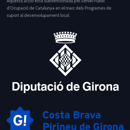
Aquesta acció està subvencionada pel Servei Públic
d’Ocupació de Catalunya en el marc dels Programes de
suport al desenvolupament local.