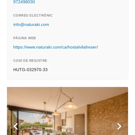
972498030
CORREU ELECTRÒNIC
info@naturaki.com
PÀGINA WEB
https://www.naturaki.com/ca/hostalvilafreser/
CODI DE REGISTRE
HUTG-032970-33