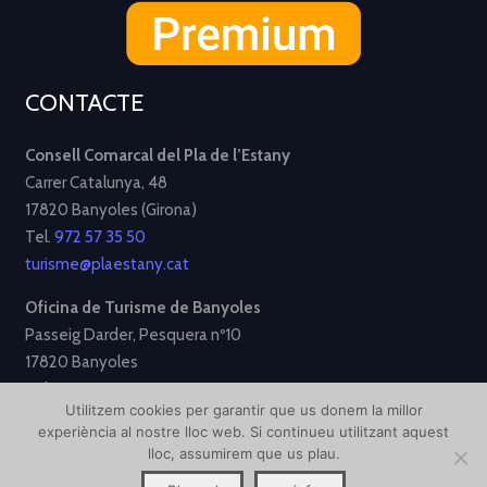
CONTACTE
Consell Comarcal del Pla de l’Estany
Carrer Catalunya, 48
17820 Banyoles (Girona)
Tel.
972 57 35 50
turisme@plaestany.cat
Oficina de Turisme de Banyoles
Passeig Darder, Pesquera nº10
17820 Banyoles
Tel.
972 58 34 70
Utilitzem cookies per garantir que us donem la millor
turisme@ajbanyoles.org
experiència al nostre lloc web. Si continueu utilitzant aquest
lloc, assumirem que us plau.
[Avís Legal]
[Política de Privacitat]
[Política de Cookies]