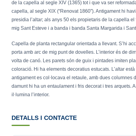
de la capella al segle XIV (1365) tot i que va ser reformada, 
capella, al segle XIX (“Renovat 1860”). Antigament hi hav
presidia l’altar; als anys 50 els propietaris de la capella el 
mig Sant Esteve i a banda i banda Santa Margarida i Sant
Capella de planta rectangular orientada a llevant. S’hi acc
porta amb arc de mig punt de dovelles. L’interior és de d
volta de canó. Les parets són de guix i pintades imiten pl
coloració. Hi ha elements decoratius estucats. L’altar està
antigament es col·locava el retaule, amb dues columnes d’o
damunt hi ha un entaulament i fris decorat i tres arquets. 
il·lumina l’interior.
DETALLS I CONTACTE