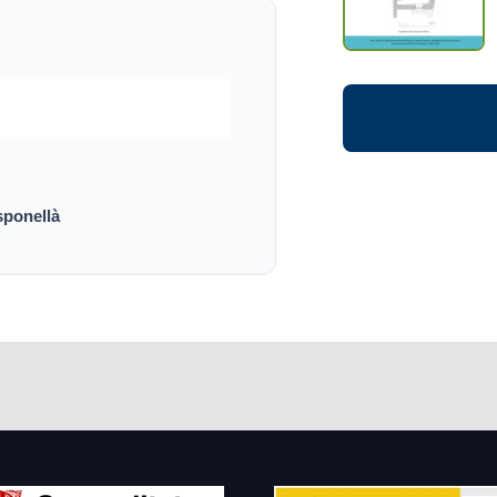
Ó
sponellà