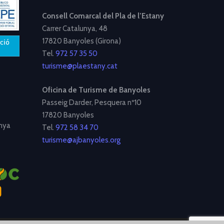
Consell Comarcal del Pla de l’Estany
Carrer Catalunya, 48
17820 Banyoles (Girona)
Tel.
972 57 35 50
turisme@plaestany.cat
Oficina de Turisme de Banyoles
Passeig Darder, Pesquera nº10
17820 Banyoles
nya
Tel.
972 58 34 70
turisme@ajbanyoles.org