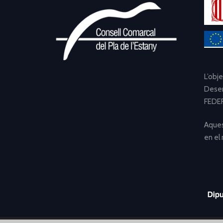
L’obj
Desen
FEDER
Aques
en el