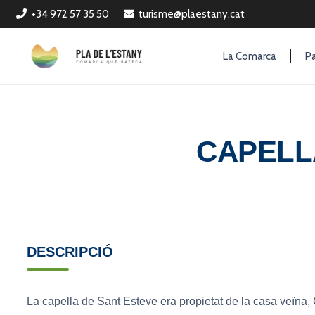
+34 972 57 35 50
turisme@plaestany.cat
La Comarca
Pa
CAPELL
DESCRIPCIÓ
La capella de Sant Esteve era propietat de la casa veïna, 