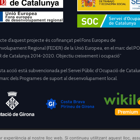
ecte d’aquest projecte és cofinançat pel Fons Europeu de
volupament Regional (FEDER) de la Unió Europea, en el marc del PO
 de Catalunya 2014-2020. Objectiu creixement i ocupació”
ta acció està subvencionada pel Servei Públic d’Ocupació de Catalu
 marc dels Programes de suport al desenvolupament local.
[Avís Legal]
[Política de Privacitat]
[Política de Cookies]
r experiència al nostre lloc web. Si continueu utilitzant aquest lloc, a