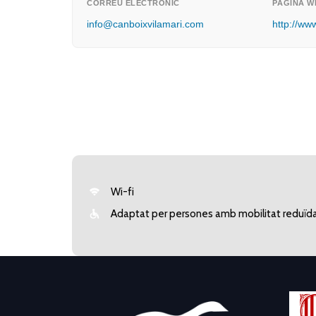
CORREU ELECTRÒNIC
PÀGINA W
info@canboixvilamari.com
http://ww
Wi-fi
Adaptat per persones amb mobilitat reduïd