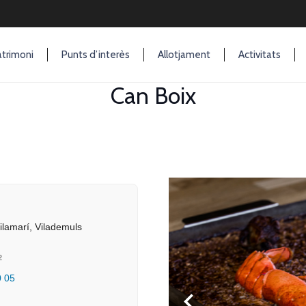
trimoni
Punts d’interès
Allotjament
Activitats
Can Boix
Ó
ilamarí, Vilademuls
2
0 05