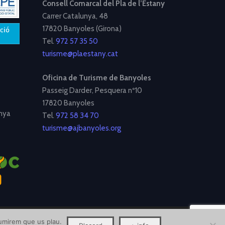
Consell Comarcal del Pla de l’Estany
Carrer Catalunya, 48
17820 Banyoles (Girona)
Tel.
972 57 35 50
turisme@plaestany.cat
Oficina de Turisme de Banyoles
Passeig Darder, Pesquera nº10
17820 Banyoles
nya
Tel.
972 58 34 70
turisme@ajbanyoles.org
ssumirem que us plau.