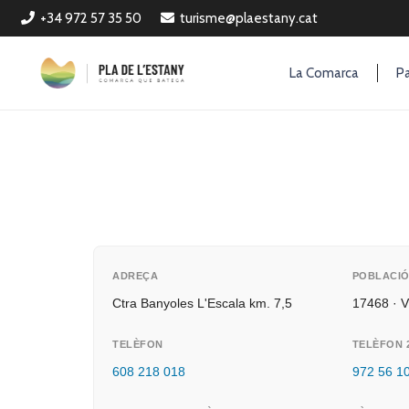
+34 972 57 35 50
turisme@plaestany.cat
La Comarca
Pa
ADREÇA
POBLACI
Ctra Banyoles L'Escala km. 7,5
17468 · V
TELÈFON
TELÈFON 
608 218 018
972 56 1