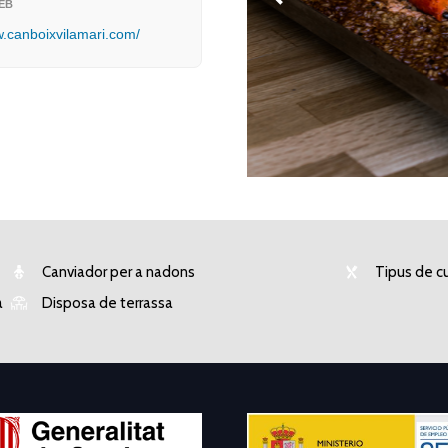
EB
w.canboixvilamari.com/
Canviador per a nadons
Tipus de cu
a
Disposa de terrassa