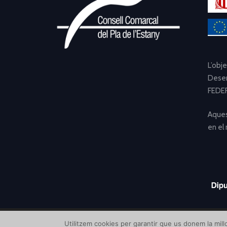
L’obj
Desen
FEDER
Aques
en el
Utilitzem cookies per garantir que us donem la millo