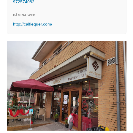
972574082
PÀGINA WEB
http://calflequer.com/