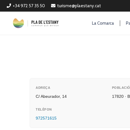
+34 972 57 35 50
turisme@plaestany.cat
La Comarca
Pa
ADREÇA
POBLACI
C/ Abeurador, 14
17820 · 
TELÈFON
972571615