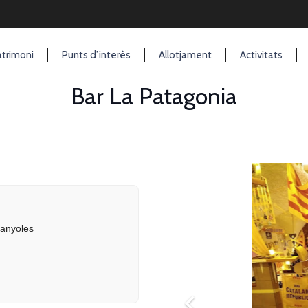
trimoni
Punts d’interès
Allotjament
Activitats
Bar La Patagonia
Ó
Banyoles