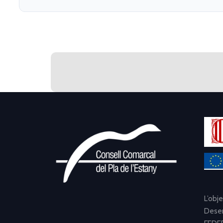
L’obj
Desen