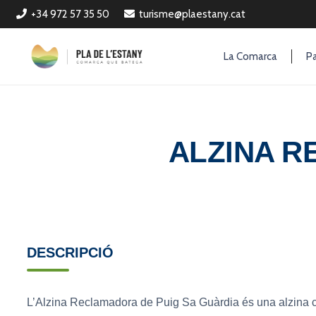
+34 972 57 35 50
turisme@plaestany.cat
La Comarca
Pa
ALZINA R
DESCRIPCIÓ
L’Alzina Reclamadora de Puig Sa Guàrdia és una alzina c