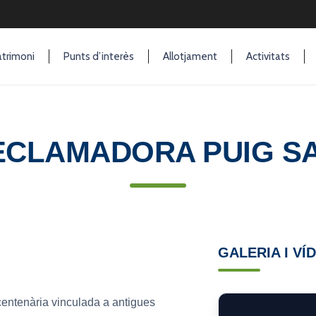
trimoni
Punts d’interès
Allotjament
Activitats
ECLAMADORA PUIG S
GALERIA I VÍ
entenària vinculada a antigues