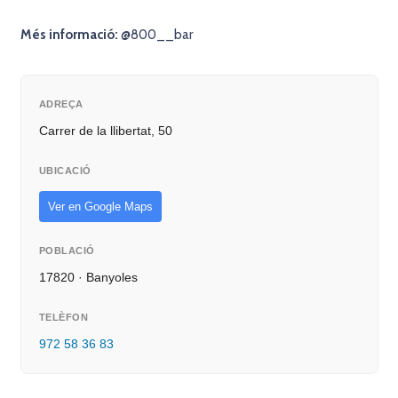
Més informació:
@
800__bar
ADREÇA
Carrer de la llibertat, 50
UBICACIÓ
Ver en Google Maps
POBLACIÓ
17820 · Banyoles
TELÈFON
972 58 36 83