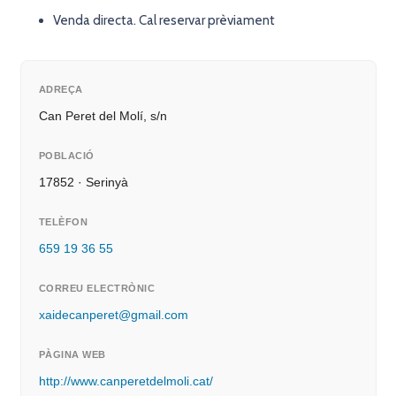
Venda directa. Cal reservar prèviament
ADREÇA
Can Peret del Molí, s/n
POBLACIÓ
17852 · Serinyà
TELÈFON
659 19 36 55
CORREU ELECTRÒNIC
xaidecanperet@gmail.com
PÀGINA WEB
http://www.canperetdelmoli.cat/