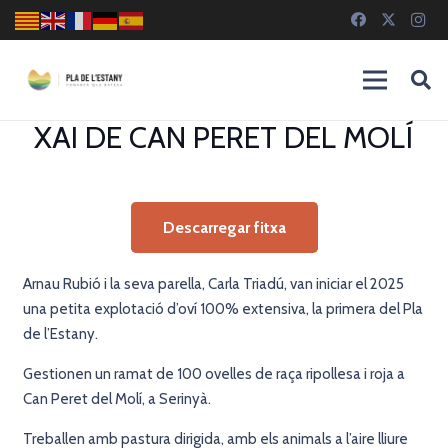
XAI DE CAN PERET DEL MOLÍ
Descarregar fitxa
Arnau Rubió i la seva parella, Carla Triadú, van iniciar el 2025
una petita explotació d’oví 100% extensiva, la primera del Pla
de l’Estany.
Gestionen un ramat de 100 ovelles de raça ripollesa i roja a
Can Peret del Molí, a Serinyà.
Treballen amb pastura dirigida, amb els animals a l’aire lliure