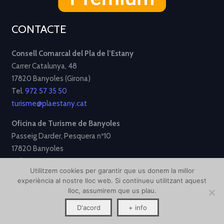
CONTACTE
Consell Comarcal del Pla de l’Estany
Carrer Catalunya, 48
17820 Banyoles (Girona)
Tel.
972 57 35 50
turisme@plaestany.cat
Oficina de Turisme de Banyoles
Passeig Darder, Pesquera nº10
17820 Banyoles
Tel.
972 58 34 70
Utilitzem cookies per garantir que us donem la millor
turisme@ajbanyoles.org
experiència al nostre lloc web. Si continueu utilitzant aquest
lloc, assumirem que us plau.
[Avís Legal]
[Política de Privacitat]
[Política de Cookies]
D'acord
+ info
Disseny i desenvolupament per
Creative Corner